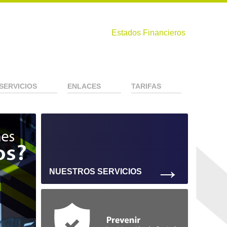
Estados Financieros
SERVICIOS
ENLACES
TARIFAS
→
NUESTROS SERVICIOS