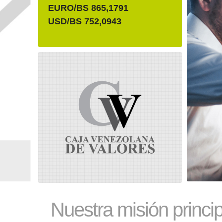
EURO/BS 865,1791
USD/BS 752,0943
Nuestra misión princip