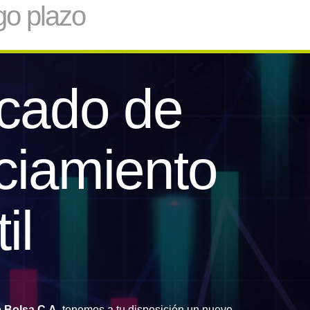
go plazo
icado de
ciamiento
il
 Bolsa C.A.
tenemos a tu disposición un nuevo