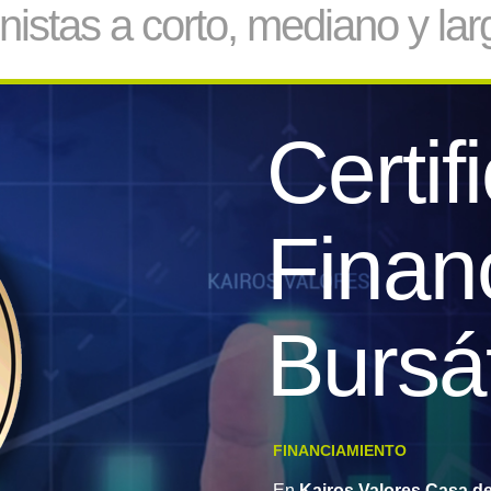
onistas a corto, mediano y lar
Certif
Finan
Bursát
FINANCIAMIENTO
En
Kairos Valores Casa de